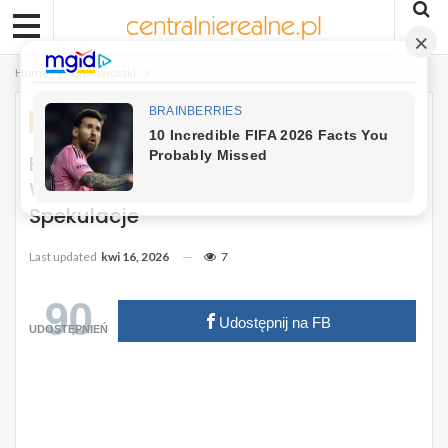
Home
Ciekawostki
CIEKAWOSTKI
Bloki Z Wielkiej Płyty – Ile Jeszcze Lat
Wytrzymają? Rzeczywistość Kontra
Spekulacje
Last updated
kwi 16, 2026
7
90
Udostępnij na FB
UDOSTĘPNIEŃ