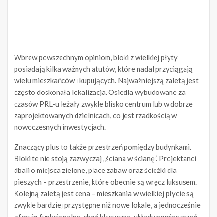
Wbrew powszechnym opiniom, bloki z wielkiej płyty
posiadają kilka ważnych atutów, które nadal przyciągają
wielu mieszkańców i kupujących. Najważniejszą zaletą jest
często doskonała lokalizacja. Osiedla wybudowane za
czasów PRL-u leżały zwykle blisko centrum lub w dobrze
zaprojektowanych dzielnicach, co jest rzadkością w
nowoczesnych inwestycjach.
Znaczący plus to także przestrzeń pomiędzy budynkami.
Bloki te nie stoją zazwyczaj „ściana w ścianę”. Projektanci
dbali o miejsca zielone, place zabaw oraz ścieżki dla
pieszych – przestrzenie, które obecnie są wręcz luksusem.
Kolejną zaletą jest cena – mieszkania w wielkiej płycie są
zwykle bardziej przystępne niż nowe lokale, a jednocześnie
oferują funkcjonalne, choć klasyczne, układy pomieszczeń.