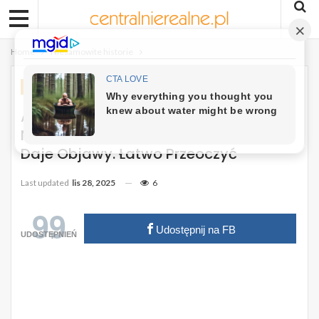
Home
Niesamowite historie
NIESAMOWITE HISTORIE
Agnieszka Maciąg Zmagała Się Z
Nowotworem Przed Śmiercią. Takie
Daje Objawy. Łatwo Przeoczyć
Last updated
lis 28, 2025
6
99
Udostępnij na FB
UDOSTĘPNIEŃ