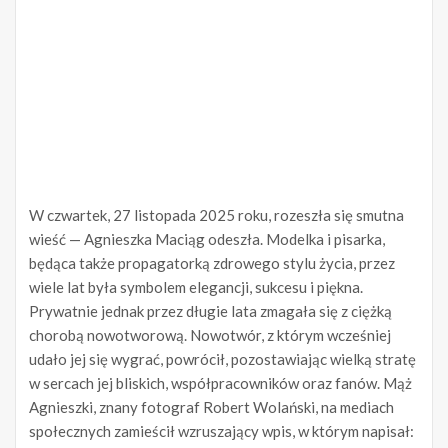
W czwartek, 27 listopada 2025 roku, rozeszła się smutna
wieść — Agnieszka Maciąg odeszła. Modelka i pisarka,
będąca także propagatorką zdrowego stylu życia, przez
wiele lat była symbolem elegancji, sukcesu i piękna.
Prywatnie jednak przez długie lata zmagała się z ciężką
chorobą nowotworową. Nowotwór, z którym wcześniej
udało jej się wygrać, powrócił, pozostawiając wielką stratę
w sercach jej bliskich, współpracowników oraz fanów. Mąż
Agnieszki, znany fotograf Robert Wolański, na mediach
społecznych zamieścił wzruszający wpis, w którym napisał: