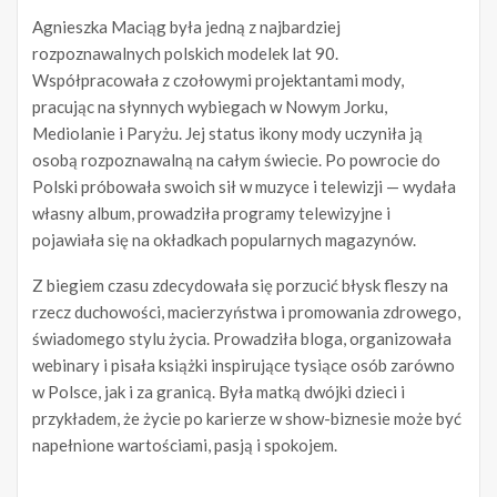
Agnieszka Maciąg była jedną z najbardziej
rozpoznawalnych polskich modelek lat 90.
Współpracowała z czołowymi projektantami mody,
pracując na słynnych wybiegach w Nowym Jorku,
Mediolanie i Paryżu. Jej status ikony mody uczyniła ją
osobą rozpoznawalną na całym świecie. Po powrocie do
Polski próbowała swoich sił w muzyce i telewizji — wydała
własny album, prowadziła programy telewizyjne i
pojawiała się na okładkach popularnych magazynów.
Z biegiem czasu zdecydowała się porzucić błysk fleszy na
rzecz duchowości, macierzyństwa i promowania zdrowego,
świadomego stylu życia. Prowadziła bloga, organizowała
webinary i pisała książki inspirujące tysiące osób zarówno
w Polsce, jak i za granicą. Była matką dwójki dzieci i
przykładem, że życie po karierze w show-biznesie może być
napełnione wartościami, pasją i spokojem.