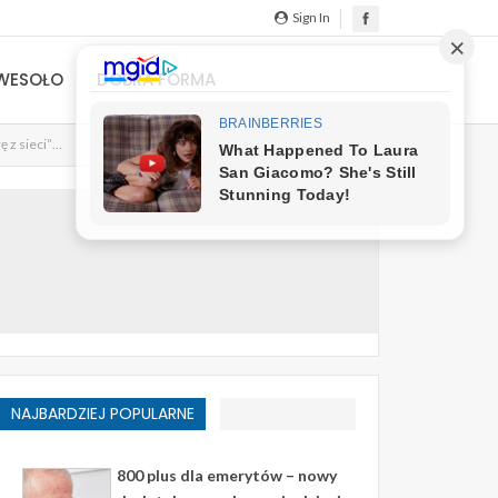
Sign In
WESOŁO
DOBRA FORMA
ę z sieci”…
NAJBARDZIEJ POPULARNE
800 plus dla emerytów – nowy