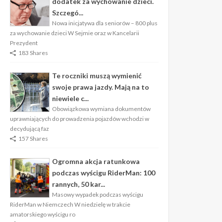
dodatek za wychowanie dzieci.
Szczegó...
Nowa inicjatywa dla seniorów – 800 plus
za wychowanie dzieci W Sejmie oraz w Kancelarii
Prezydent
183 Shares
Te roczniki muszą wymienić
swoje prawa jazdy. Mają na to
niewiele c...
Obowiązkowa wymiana dokumentów
uprawniających do prowadzenia pojazdów wchodzi w
decydującą faz
157 Shares
Ogromna akcja ratunkowa
podczas wyścigu RiderMan: 100
rannych, 50 kar...
Masowy wypadek podczas wyścigu
RiderMan w Niemczech W niedzielę w trakcie
amatorskiego wyścigu ro