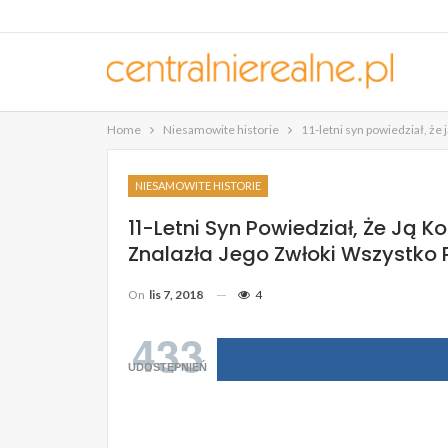
Home
Niesamowite historie
11-letni syn powiedział, że 
NIESAMOWITE HISTORIE
11-Letni Syn Powiedział, Że Ją K
Znalazła Jego Zwłoki Wszystko Pr
On
lis 7, 2018
4
433
UDOSTĘPNIEŃ