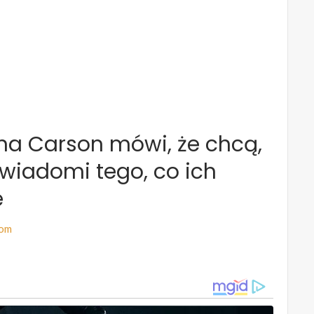
ina Carson mówi, że chcą,
 świadomi tego, co ich
e
com