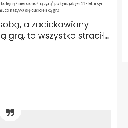
olejną śmiercionośną „grą” po tym, jak jej 11-letni syn,
, co nazywa się dusicielską grą
 sobą, a zaciekawiony
ą grą, to wszystko stracił…