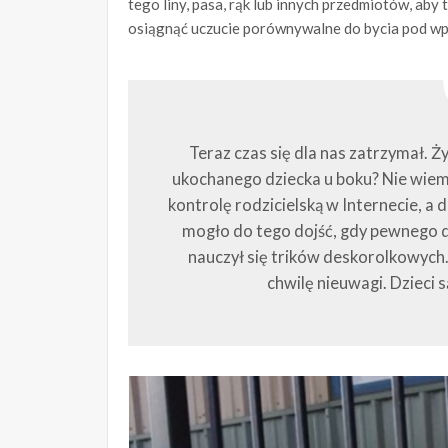
tego liny, pasa, rąk lub innych przedmiotów, aby
osiągnąć uczucie porównywalne do bycia pod w
Teraz czas się dla nas zatrzymał. Ży
ukochanego dziecka u boku? Nie wiem,
kontrolę rodzicielską w Internecie, a
mogło do tego dojść, gdy pewnego d
nauczył się trików deskorolkowych
chwilę nieuwagi. Dzieci 