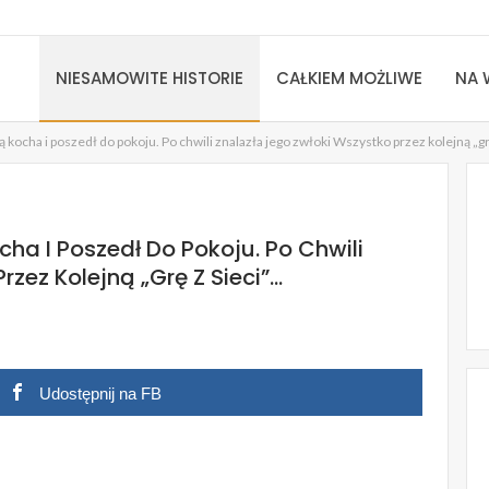
NIESAMOWITE HISTORIE
CAŁKIEM MOŻLIWE
NA 
ją kocha i poszedł do pokoju. Po chwili znalazła jego zwłoki Wszystko przez kolejną „gr
ocha I Poszedł Do Pokoju. Po Chwili
zez Kolejną „grę Z Sieci”…
Udostępnij na FB